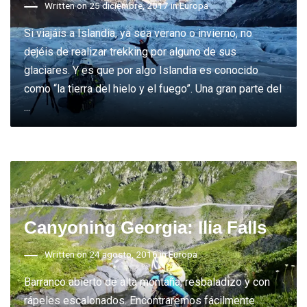
Written on 25 diciembre, 2017 in
Europa
Si viajáis a Islandia, ya sea verano o invierno, no
dejéis de realizar trekking por alguno de sus
glaciares. Y es que por algo Islandia es conocido
como “la tierra del hielo y el fuego”. Una gran parte del
...
Canyoning Georgia: Ilia Falls
Written on 24 agosto, 2016 in
Europa
Barranco abierto de alta montaña, resbaladizo y con
rápeles escalonados. Encontraremos fácilmente