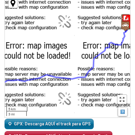
5 km
Map
3 mi
GPX: Descarga AQUÍ el track para GPS