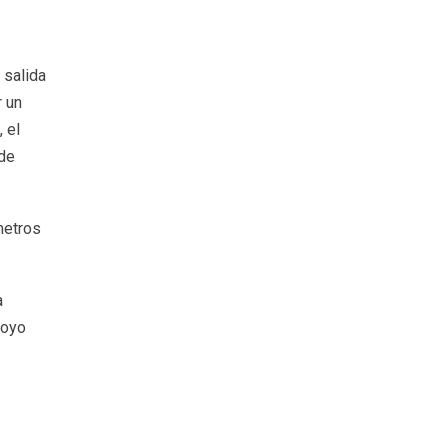
 salida
r un
 el
 de
metros
a
royo