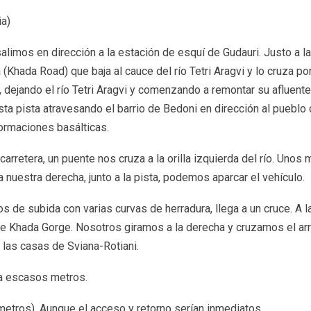
ia)
limos en dirección a la estación de esquí de Gudauri. Justo a la
a (Khada Road) que baja al cauce del río Tetri Aragvi y lo cruza po
, dejando el río Tetri Aragvi y comenzando a remontar su afluente,
sta pista atravesando el barrio de Bedoni en dirección al pueblo
ormaciones basálticas.
rretera, un puente nos cruza a la orilla izquierda del río. Unos 
nuestra derecha, junto a la pista, podemos aparcar el vehículo.
s de subida con varias curvas de herradura, llega a un cruce. A l
 de Khada Gorge. Nosotros giramos a la derecha y cruzamos el ar
 las casas de Sviana-Rotiani.
 a escasos metros.
metros). Aunque el acceso y retorno serían inmediatos.